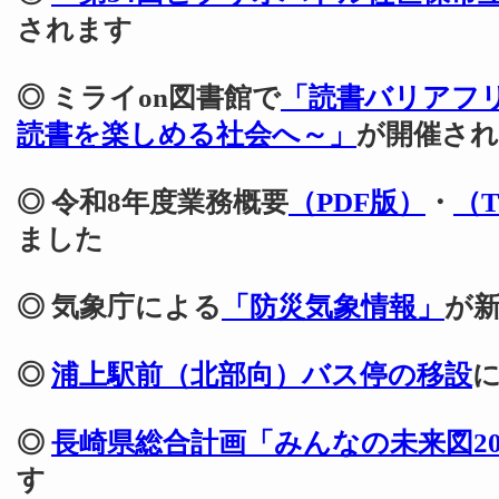
されます
◎ ミライon図書館で
「読書バリアフ
読書を楽しめる社会へ～」
が開催さ
◎ 令和8年度業務概要
（PDF版）
・
（
ました
◎ 気象庁による
「防災気象情報」
が
◎
浦上駅前（北部向）バス停の移設
◎
長崎県総合計画「みんなの未来図20
す