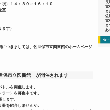
長
・祝）１４：３０～１６：１０
電話
覚室
ま
佐
電話
ま
ります）
あ
☆
細につきましては、佐世保市立図書館のホームページ
佐世保市立図書館」が開催されます
バトルを開催します。
トラー）を募集中です。
催します。
１冊を紹介しませんか。