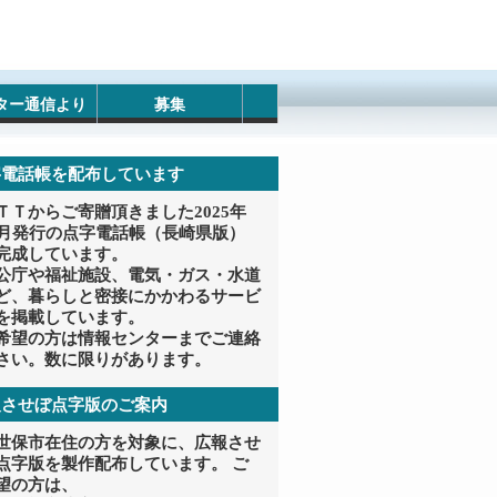
ター通信より
募集
字電話帳を配布しています
ＴＴからご寄贈頂きました2025年
0月発行の点字電話帳（長崎県版）
完成しています。
公庁や福祉施設、電気・ガス・水道
ど、暮らしと密接にかかわるサービ
を掲載しています。
希望の方は情報センターまでご連絡
さい。数に限りがあります。
報させぼ点字版のご案内
世保市在住の方を対象に、広報させ
点字版を製作配布しています。 ご
望の方は、